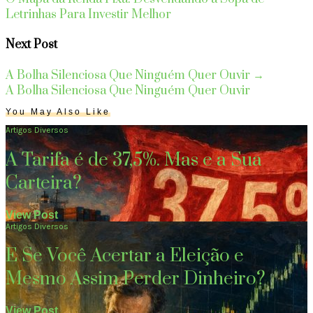
Letrinhas Para Investir Melhor
Next Post
A Bolha Silenciosa Que Ninguém Quer Ouvir
→
A Bolha Silenciosa Que Ninguém Quer Ouvir
You May Also Like
Artigos Diversos
A Tarifa é de 37,5%. Mas e a Sua
Carteira?
View Post
Artigos Diversos
E Se Você Acertar a Eleição e
Mesmo Assim Perder Dinheiro?
View Post