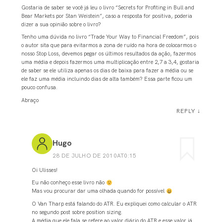
Gostaria de saber se você já leu o livro “Secrets for Profiting in Bull and
Bear Markets por Stan Weistein”, caso a resposta for positiva, poderia
dizer a sua opinião sobre o livro?
Tenho uma dúvida no livro “Trade Your Way to Financial Freedom”, pois
o autor sita que para evitarmos a zona de ruído na hora de colocarmos o
nosso Stop Loss, devemos pegar os últimos resultados da ação, fazermos
uma média e depois fazermos uma multiplicação entre 2,7 a 3,4, gostaria
de saber se ele utiliza apenas os dias de baixa para fazer a média ou se
ele faz uma média incluindo dias de alta também? Essa parte ficou um
pouco confusa.
Abraço
REPLY
↓
Hugo
28 DE JULHO DE 2010AT0:15
Oi Ulisses!
Eu não conheço esse livro não
Mas vou procurar dar uma olhada quando for possível
O Van Tharp está falando do ATR. Eu expliquei como calcular o ATR
no segundo post sobre position sizing.
A média que ele fala se refere ao valor diário do ATR e esse valor já