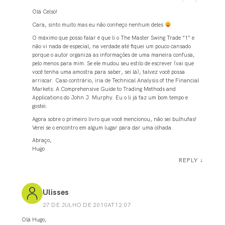
Olá Celso!
Cara, sinto muito mas eu não conheço nenhum deles
O máximo que posso falar é que li o The Master Swing Trade “1” e
não vi nada de especial, na verdade até fiquei um pouco cansado
porque o autor organiza as informações de uma maneira confusa,
pelo menos para mim. Se ele mudou seu estilo de escrever (vai que
você tenha uma amostra para saber, sei lá), talvez você possa
arriscar. Caso contrário, iria de Technical Analysis of the Financial
Markets: A Comprehensive Guide to Trading Methods and
Applications do John J. Murphy. Eu o li já faz um bom tempo e
gostei.
Agora sobre o primeiro livro que você mencionou, não sei bulhufas!
Verei se o encontro em algum lugar para dar uma olhada.
Abraço,
Hugo
REPLY
↓
Ulisses
27 DE JULHO DE 2010AT12:07
Olá Hugo,