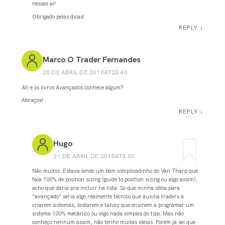
nesses aí!
Obrigado pelas dicas!
REPLY
↓
Marco O Trader Fernandes
20 DE ABRIL DE 2010AT23:40
Ah e os livros Avançados conhece algum?
Abraços!
REPLY
↓
Hugo
21 DE ABRIL DE 2010AT0:00
Não muitos. Estava lendo um bem complicadinho do Van Tharp que
fala 100% de position sizing (guide to position sizing ou algo assim),
acho que daria pra incluir na lista. Só que minha idéia para
“avançado” seria algo realmente técnico que auxilia traders a
criarem sistemas, testarem e talvez que ensinem a programar um
sistema 100% mecânico ou algo nada simples do tipo. Mas não
conheço nenhum assim, não tenho muitas idéias. Porém já sei que