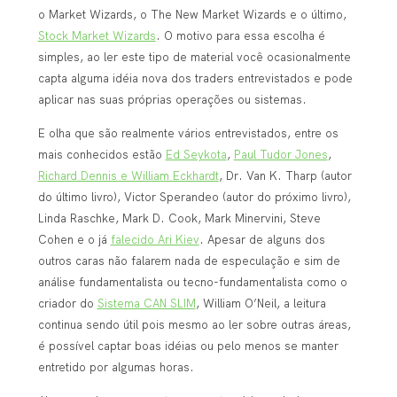
o Market Wizards, o The New Market Wizards e o último,
Stock Market Wizards
. O motivo para essa escolha é
simples, ao ler este tipo de material você ocasionalmente
capta alguma idéia nova dos traders entrevistados e pode
aplicar nas suas próprias operações ou sistemas.
E olha que são realmente vários entrevistados, entre os
mais conhecidos estão
Ed Seykota
,
Paul Tudor Jones
,
Richard Dennis e William Eckhardt
, Dr. Van K. Tharp (autor
do último livro), Victor Sperandeo (autor do próximo livro),
Linda Raschke, Mark D. Cook, Mark Minervini, Steve
Cohen e o já
falecido Ari Kiev
. Apesar de alguns dos
outros caras não falarem nada de especulação e sim de
análise fundamentalista ou tecno-fundamentalista como o
criador do
Sistema CAN SLIM
, William O’Neil, a leitura
continua sendo útil pois mesmo ao ler sobre outras áreas,
é possível captar boas idéias ou pelo menos se manter
entretido por algumas horas.