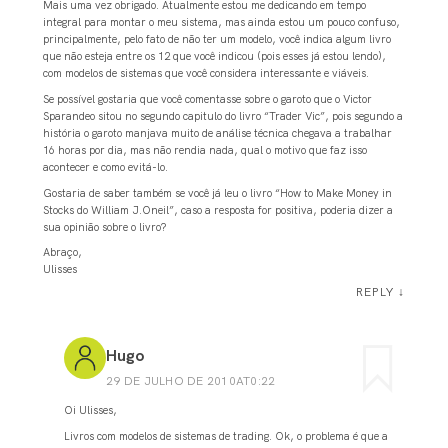
Mais uma vez obrigado. Atualmente estou me dedicando em tempo
integral para montar o meu sistema, mas ainda estou um pouco confuso,
principalmente, pelo fato de não ter um modelo, você indica algum livro
que não esteja entre os 12 que você indicou (pois esses já estou lendo),
com modelos de sistemas que você considera interessante e viáveis.
Se possível gostaria que você comentasse sobre o garoto que o Victor
Sparandeo sitou no segundo capitulo do livro “Trader Vic”, pois segundo a
história o garoto manjava muito de análise técnica chegava a trabalhar
16 horas por dia, mas não rendia nada, qual o motivo que faz isso
acontecer e como evitá-lo.
Gostaria de saber também se você já leu o livro “How to Make Money in
Stocks do William J.Oneil”, caso a resposta for positiva, poderia dizer a
sua opinião sobre o livro?
Abraço,
Ulisses
REPLY
↓
Hugo
29 DE JULHO DE 2010AT0:22
Oi Ulisses,
Livros com modelos de sistemas de trading. Ok, o problema é que a