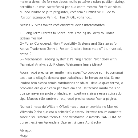
maioria deles não fornece dados muito palpáveis sobre position sizing,
acredito que essa parte ficará por sua conta mesmo. Por falar nisso,
eu não lembro se já te perguntei, você tem o Definitive Guide to
Position Sizing do Van K. Tharp? Ok, voltando…
Nesses 3 livros talvez você encontre idéias interessantes:
1 – Long Term Secrets to Short Term Trading do Larry Williams
(idéias mesmo)
2 – Forex Conquered: High Probability Systems and Strategies for
Active Traders do John L. Person (é sobre forex mas AT é universal,
então…)
3 – Mechanical Trading Systems: Pairing Trader Psychology with
Technical Analysis do Richard Weissman (mais idéias)
Agora, você precisa ser muito mais específico porque eu não consegui
localizar a citação do cara que trabalhava 16 horas por dia. Se me
lembro bem o cara comia sanduíches de atum… de qualquer forma, o
problema era que o cara pensava em análise técnica muito mais do
que pensava em probabilidades, em position sizing e essas coisas do
tipo. Mas eu não lembro direto, você precisa especificar a página.
Nunca li nada do William O’Neil mas li sua entrevista no Market
Wizards (acho que era o primeiro) e escrevi breve e resumidamente
sobre o seu sistema tecno-fundamentalista, o método CAN SLIM. Se
quiser, está em Aprenda a Operar, lá para Abril acho.
Abraço,
Hugo