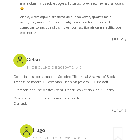
iria incluir livros sobre opções, futuros, forex e etc, só não sei quais
Ahh é, e tem aquele problema de que às vezes, quanto mais
avançado, mais inútil porque alguns de nós tem a mania de
complicar coisas que são simples, por isso fica ainda mais difícil de
escolher :S
REPLY
↓
Celso
11 DE JULHO DE 2010AT21:40
Gostaria de saber a sua opinião sobre “Technical Analysis of Stock
Trends” de Robert D. Edwardas, John Magee e W.H.C.Bassetti.
E também do “The Master Swing Trader Toolkit” do Alan S. Farley.
Caso você os tenha lido ou ouvido à respeito.
Obrigado
REPLY
↓
Hugo
12 DE JULHO DE 2010AT0:38