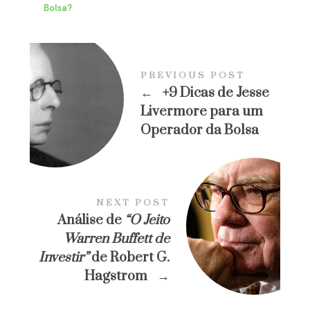
Bolsa?
PREVIOUS POST
←
+9 Dicas de Jesse
Livermore para um
Operador da Bolsa
NEXT POST
Análise de
“O Jeito
Warren Buffett de
Investir”
de Robert G.
Hagstrom
→