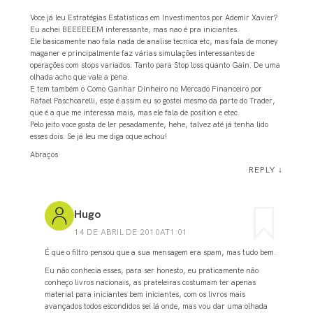
Voce já leu Estratégias Estatísticas em Investimentos por Ademir Xavier?
Eu achei BEEEEEEM interessante, mas nao é pra iniciantes.
Ele basicamente nao fala nada de analise tecnica etc, mas fala de money
maganer e principalmente faz várias simulações interessantes de
operações com stops variados. Tanto para Stop loss quanto Gain. De uma
olhada acho que vale a pena.
E tem também o Como Ganhar Dinheiro no Mercado Financeiro por
Rafael Paschoarelli, esse é assim eu so gostei mesmo da parte do Trader,
que é a que me interessa mais, mas ele fala de position e etec.
Pelo jeito voce gosta de ler pesadamente, hehe, talvez até já tenha lido
esses dois. Se já leu me diga oque achou!
Abraços
REPLY
↓
Hugo
14 DE ABRIL DE 2010AT1:01
É que o filtro pensou que a sua mensagem era spam, mas tudo bem.
Eu não conhecia esses, para ser honesto, eu praticamente não
conheço livros nacionais, as prateleiras costumam ter apenas
material para iniciantes bem iniciantes, com os livros mais
avançados todos escondidos sei lá onde, mas vou dar uma olhada