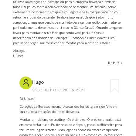
utilizar as cotações da Bovespa ou para a empresa Bovespa?. Poderia
falar um pouco sobre a complexidade de se montar um sistema, pois é
exatamente no momento em que estou agora e os livros que você indicou
estão me ajudando bastante. Tenho a impressão de que é algo muito
complicado, mas que depois de montado deve ser tranquilo, pois trata-se
particularmente de conhecer a si mesmo (Santo Graal). Quanto tempo vc
levou para montar o seu? E de que ponto você partiu? Qual a
importância das Bandas de Bollinger, Fibonacci e Elliott Wave? Estou
precisando organizar meus conhecimentos para montar o sistema.
Abraço,
Ulisses
REPLY
↓
Hugo
28 DE JULHO DE 2010AT22:57
Oi Ulisses!
Cotações da Bovespa mesmo. Apesar dos testes terem sido feito em
sua maioria em ações do índice ibovespa.
Montar um sistema de trading não é simples. O problema maior está
em como testar tudo. Eu fiz no excel e depois, passei o olhômetro para
ter um feeling do sistema. Mas jogar os dados no excel é complicado,
ainda mais porque o meu sistema não é 100% mecânico. Tá mais para