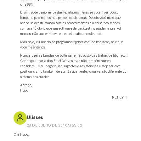
uns 88%
E sim, pode demorar bastante, alguns meses se você tiver pouco
tempo, e pelo menos nos primeiros sistemas. Depois você meio que
acaba se acostumando com os procedimentos e a coisa fica menos
confusa. É óbvio que um software de backtesting ajudaria pra kct
mas eu não uso windows e o excel acabou resolvendo.
Mas hoje, eu usaria os programas “genéricos” de backtest, se é que
você me entende.
Nunca usei as bandas de bollinger e não gosto das linhas de fibonacci.
Conheço a teoria das Elliot Waves mas não também nunca
considerei. Meu negócio são suportes e resistências e stop atr com
position sizing também de atr. Basicamente, uma versão diferente do
sistema dos turtles.
Abraço,
Hugo
REPLY
↓
Ulisses
28 DE JULHO DE 2010AT23:52
Olá Hugo,