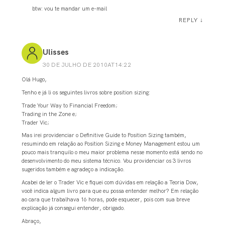
btw: vou te mandar um e-mail
REPLY
↓
Ulisses
30 DE JULHO DE 2010AT14:22
Olá Hugo,
Tenho e já li os seguintes livros sobre position sizing:
Trade Your Way to Financial Freedom;
Trading in the Zone e;
Trader Vic;
Mas irei providenciar o Definitive Guide to Position Sizing também,
resumindo em relação ao Position Sizing e Money Management estou um
pouco mais tranquilo o meu maior problema nesse momento está sendo no
desenvolvimento do meu sistema técnico. Vou providenciar os 3 livros
sugeridos também e agradeço a indicação.
Acabei de ler o Trader Vic e fiquei com dúvidas em relação a Teoria Dow,
você indica algum livro para que eu possa entender melhor? Em relação
ao cara que trabalhava 16 horas, pode esquecer, pois com sua breve
explicação já consegui entender, obrigado.
Abraço,