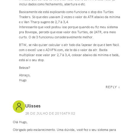
inclui dados como fechamento, abertura e etc.
Basicamente ele está explicando como funciona o stop dos Turtles
Traders. Só que eles usavam 2 vezes o valor do ATR abaixo da mínima
e o Van Tharp sugere de 2,7 à 3,4.
Interessante que você postou isso porque quando eu fiz meu sistema
pra Bovespa, percebi que esse valor dos Turtles, de 2ATR, era meio
curto. O de 3 funcionou consideravelmente melhor.
BTW, se não quiser calcular o atr todo dia (apesar de que é bem fácil
com o excel) use o ADVFN.com, ele te dá o valor da atr. Basta
multiplicar esse valor por 2,7 à 3,4, colocar abaixo dá mínima e tadá,
está aí o seu stop.
Beleza?
Abraço,
Hugo
REPLY
↓
Ulisses
28 DE JULHO DE 2010AT9:02
Olá Hugo,
Obrigado pelo esclarecimento. Uma dúvida, você fez o seu sistema para