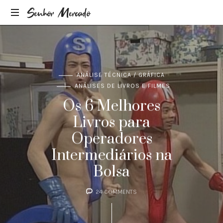
Senhor Mercado
por
Hugo
Teixeira,
Consultor
ANÁLISE TÉCNICA / GRÁFICA
de
ANÁLISES DE LIVROS E FILMES
Investimentos
CVM
Os 6 Melhores
Livros para
Operadores
Intermediários na
Bolsa
24 COMMENTS